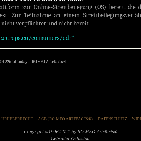
ttform zur Online-Streitbeilegung (OS) bereit, die 
est. Zur Teilnahme an einem Streitbeilegungsverfa
nicht verpflichtet und nicht bereit.
ec.europa.eu/consumers/odr“
©1996 til today – RO
EO Artefacts®
M
URHEBERRECHT
AGB (RO MEO ARTEFACTS®)
DATENSCHUTZ
WID
Copyright ©1996-2021 by RO MEO Artefacts®
Gebrüder Ochschim