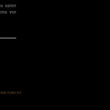
du unter
hren vor
ERRUFSRECHT