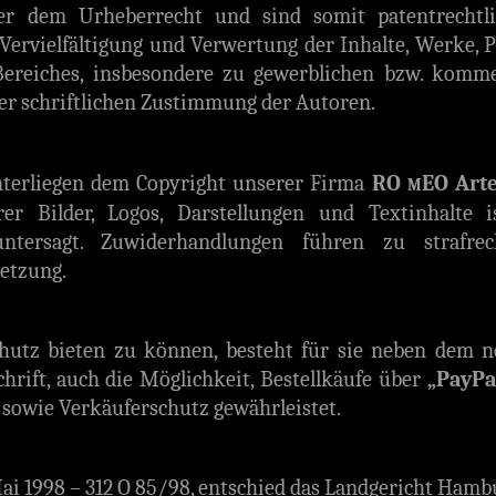
r dem Urheberrecht und sind somit patentrechtli
r Vervielfältigung und Verwertung der Inhalte, Werke, 
ereiches, insbesondere zu gewerblichen bzw. komme
der schriftlichen Zustimmung der Autoren.
unterliegen dem Copyright unserer Firma
RO
EO Art
M
rer Bilder, Logos, Darstellungen und Textinhalte 
untersagt. Zuwiderhandlungen führen zu strafrech
etzung.
tz bieten zu können, besteht für sie neben dem 
chrift, auch die Möglichkeit, Bestellkäufe über
„PayPa
- sowie Verkäuferschutz gewährleistet.
ai 1998 – 312 O 85/98, entschied das Landgericht Hambu