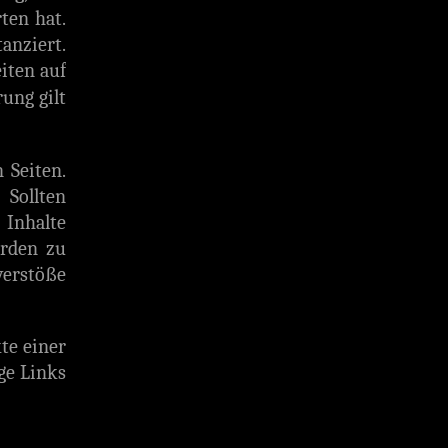
ten hat.
anziert.
eiten auf
ung gilt
 Seiten.
 Sollten
 Inhalte
erden zu
verstöße
te einer
ge Links