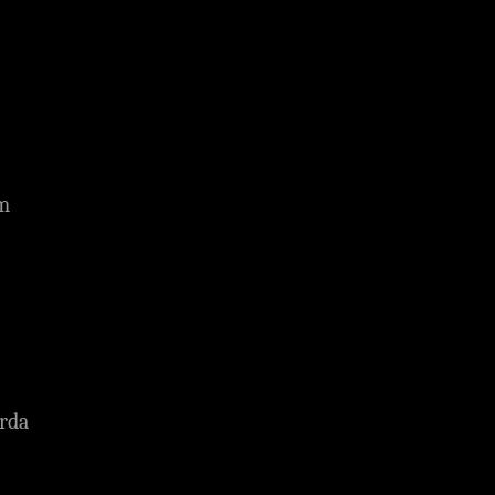
m
rda