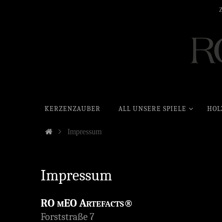
KERZENZAUBER
ALL UNSERE SPIELE
HOL
Impressum
Impressum
RO
EO A
®
M
RTEFACTS
Forststraße 7