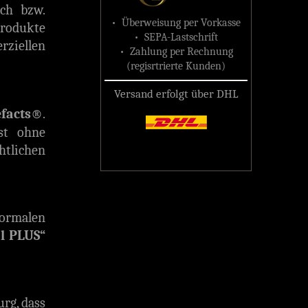
ch bzw.
• Überweisung per Vorkasse
Produkte
• SEPA-Lastschrift
rziellen
• Zahlung per Rechnung
(regisrtrierte Kunden)
Versand erfolgt über DHL
efacts®
.
ist ohne
tlichen
normalen
l PLUS“
rg, dass