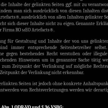
ie Inhalte der gelinkten Seiten ggf. mit zu verantwor
ndem man sich ausdrücklich von diesen Inhalten dist
rtefacts®, ausdrücklich von allen Inhalten gelinkter S
 sich dieser Inhalte nicht zu eigen. Genannte Erklär
er Firma RO
EO Artefacts®.
M
g für Gestaltung und Inhalte der von uns gelinkten
ind immer entsprechende Seitenbetreiber selbst.
he gegen bestehendes Recht verstoßen oder illegale
rechenden Hinweisen um in genannter Sache tätig w
n zum Zeitpunkt der Verlinkung auf mögliche Rechts
Zeitpunkt der Verlinkung nicht erkennbar.
erlinkten Seiten ist jedoch ohne konkrete Anhaltspunk
nntwerden von Rechtsverletzungen werden wir derarti
4 Abs. 1 ODR-VO und § 36 VSBG: